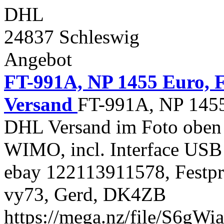
DHL
24837 Schleswig
Angebot
FT-991A, NP 1455 Euro, F
Versand
FT-991A, NP 1455 
DHL Versand im Foto oben r
WIMO, incl. Interface USB 
ebay 122113911578, Festpr
vy73, Gerd, DK4ZB
https://mega.nz/file/S6