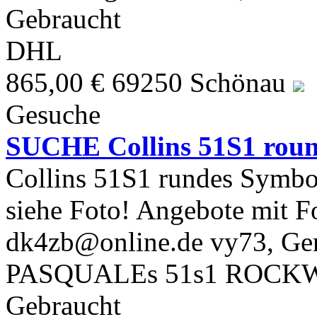
Gebraucht
DHL
865,00 €
69250 Schönau
Gesuche
SUCHE Collins 51S1 rou
Collins 51S1 rundes Symbol
siehe Foto! Angebote mit F
dk4zb@online.de vy73, 
PASQUALEs 51s1 ROCK
Gebraucht